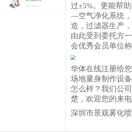
过±5%。更能帮
Message
—空气净化系统，
造，过滤器生产，
由此受到委托方一
会优秀会员单位称
华体在线注册给您
场地量身制作设备
怎么样？我们公司
楚，欢迎您的来电
深圳市景观雾化喷