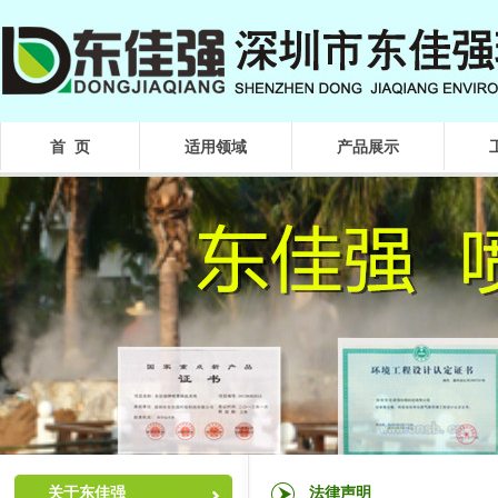
首 页
适用领域
产品展示
关于东佳强
法律声明