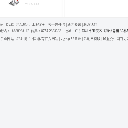
Message
适用领域
|
产品展示
|
工程案例
|
关于东佳强
|
新闻资讯
|
联系我们
电话：18688988112 传真：0755-28233331 地址：
广东深圳市宝安区福海信息港A3栋5
乐鱼网站
|
SB时博·(中国)体育官方网站
|
九州在线登录
|
乐动网页版
|
球盟会中国官方